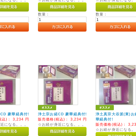
数量：
数量：
CD 豪華経典付!
浄土宗お経CD 豪華経典付!
浄土真宗大谷派(東)お
税込)：
3,234
円
販売価格(税込)：
3,234
円
華経典付!
身近になる。。。
☆お経が身近になる。。。
販売価格(税込)：
3,2
☆お経が身近になる。