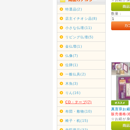
特選品(2)
数量：
店主イチオシ品(8)
小さな仏壇(11)
リビング仏壇(5)
金仏壇(1)
仏像(7)
位牌(1)
一般仏具(2)
木魚(3)
りん(16)
CD・テープ(7)
真言宗お経
布団・敷物(10)
販売価格(
☆お経が
椅子・机(15)
寺院用品(32)