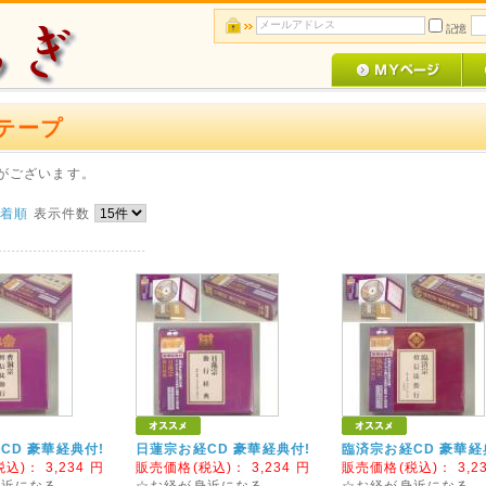
記憶
・テープ
がございます。
新着順
表示件数
CD 豪華経典付!
日蓮宗お経CD 豪華経典付!
臨済宗お経CD 豪華経
税込)：
3,234
円
販売価格(税込)：
3,234
円
販売価格(税込)：
3,2
身近になる。。。
☆お経が身近になる。。。
☆お経が身近になる。