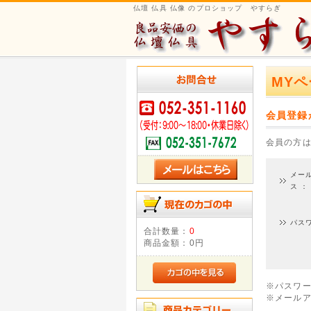
仏壇 仏具 仏像 のプロショップ やすらぎ
MYペ
会員登録
会員の方
メー
ス ：
パス
合計数量：
0
商品金額：
0円
※パスワ
※メール