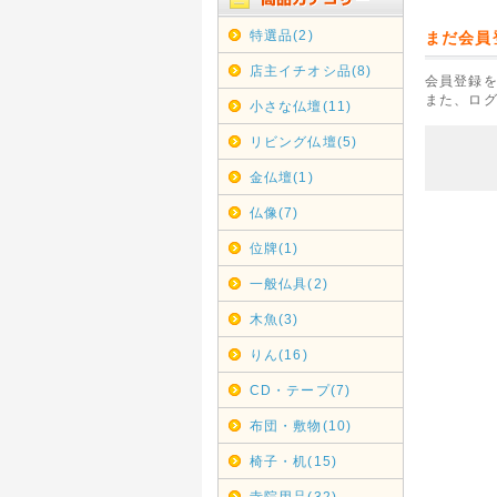
特選品(2)
まだ会員
店主イチオシ品(8)
会員登録を
また、ロ
小さな仏壇(11)
リビング仏壇(5)
金仏壇(1)
仏像(7)
位牌(1)
一般仏具(2)
木魚(3)
りん(16)
CD・テープ(7)
布団・敷物(10)
椅子・机(15)
寺院用品(32)